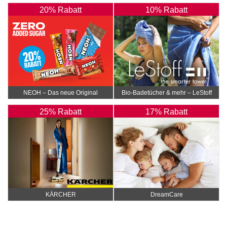
20% Rabatt
10% Rabatt
NEOH – Das neue Original
Bio-Badetücher & mehr – LeStoff
25% Rabatt
17% Rabatt
KÄRCHER
DreamCare