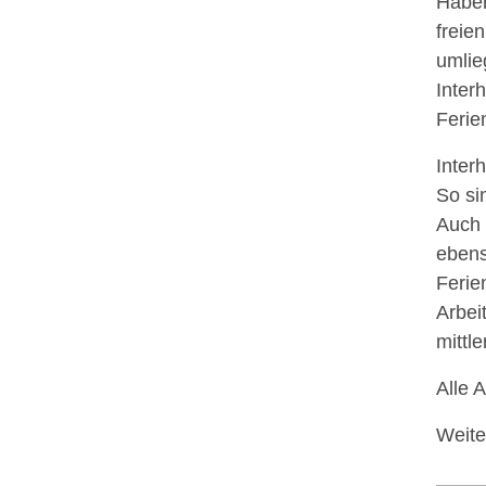
Haben
freie
umlie
Inter
Ferie
Inter
So si
Auch 
ebens
Ferie
Arbei
mittl
Alle 
Weite