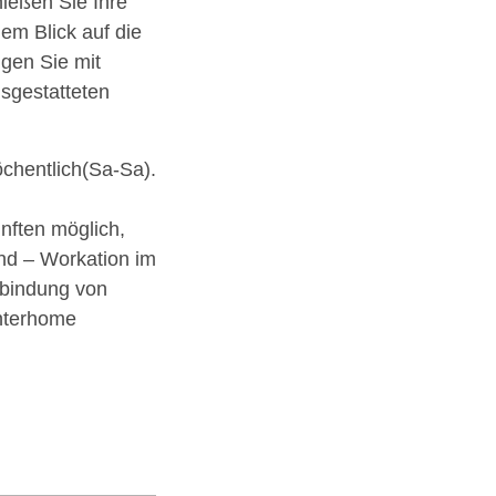
ießen Sie Ihre
em Blick auf die
gen Sie mit
sgestatteten
öchentlich(Sa-Sa).
ünften möglich,
end – Workation im
rbindung von
Interhome