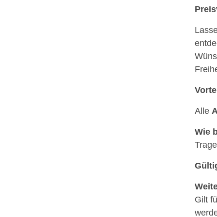
Preis
Lasse
entde
Wünsc
Freihe
Vorte
Alle
A
Wie 
Trag
Gülti
Weite
Gilt f
werde