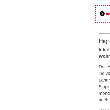
W
High
Inter
Wohn
Das A
indiv
Landh
Skipi
mondä
noch 