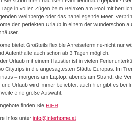
 Sie schon Ihren nächsten Familienurlaub geplant? Gen
n Tage in vollen Zügen beim Relaxen am Pool mit herrlich
genden Weinberge oder das naheliegende Meer. Verbrin
home den perfekten Urlaub in einem der wunderschön au
nhäuser.
home bietet Großteils flexible Anreisetermine-nicht nur w
nd Aufenthalte auch schon ab 3 Tagen möglich.
der Urlaub mit einem Haustier ist in vielen Ferienunterk
o Citytrips in die angesagtesten Städte Europas. Im Tr
nhaus – morgens am Laptop, abends am Strand: die Ve
t und Urlaub wird immer beliebter, auch hier gibt es bei 
erweile eine große Auswahl.
Angebote finden Sie
HIER
re Infos unter
info@interhome.at