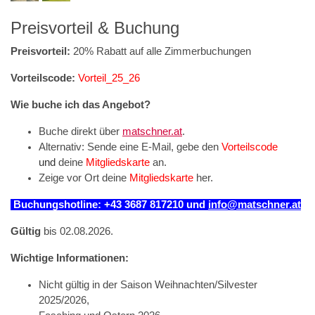
Preisvorteil & Buchung
Preisvorteil:
20% Rabatt auf alle Zimmerbuchungen
Vorteilscode:
Vorteil_25_26
Wie buche ich das Angebot?
Buche direkt über
matschner.at
.
Alternativ: Sende eine E-Mail, gebe den
Vorteilscode
und
deine
Mitgliedskarte
an.
Zeige vor Ort deine
Mitgliedskarte
her.
Buchungshotline: +43 3687 817210 u
nd
info@matschner.at
Gültig
bis 02.08.2026.
Wichtige Informationen:
Nicht gültig in der Saison Weihnachten/Silvester
2025/2026,