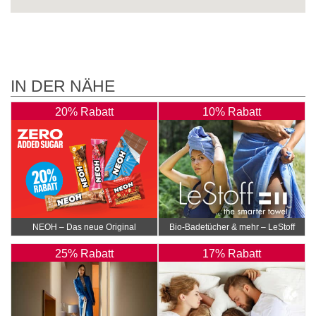
IN DER NÄHE
20% Rabatt
10% Rabatt
NEOH – Das neue Original
Bio-Badetücher & mehr – LeStoff
25% Rabatt
17% Rabatt