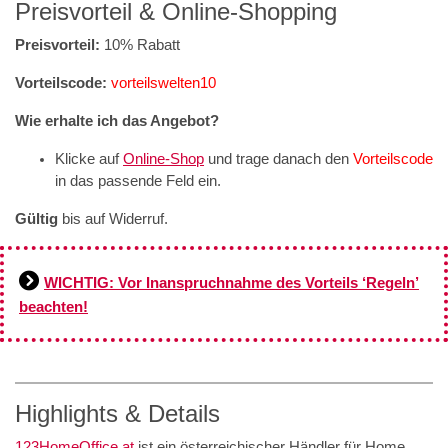
Preisvorteil & Online-Shopping
Preisvorteil:
10% Rabatt
Vorteilscode:
vorteilswelten10
Wie erhalte ich das Angebot?
Klicke auf
Online-Shop
und trage danach den
Vorteilscode
in das passende Feld ein.
Gültig
bis auf Widerruf.
WICHTIG: Vor Inanspruchnahme des Vorteils ‘Regeln’
beachten!
Highlights & Details
123HomeOffice.at
ist ein österreichischer Händler für Home