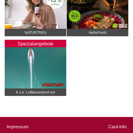
NATURTREU
HelloFresh
Spezialangebote
K.u.k. Luftkissenboot am
Wörthersee
Impressum
Card-Info