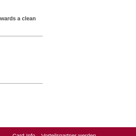
owards a clean
Card-Info
Vorteilspartner werden