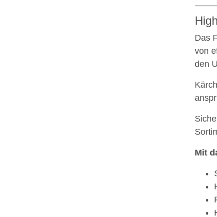
High
Das F
von e
den U
Kärch
anspr
Siche
Sorti
Mit d