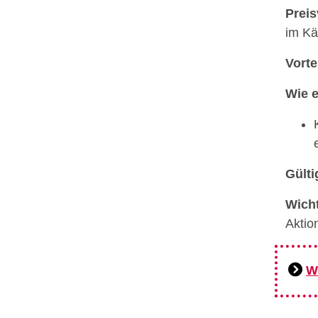
Preis
im Kä
Vorte
Wie e
Gülti
Wicht
Aktio
W