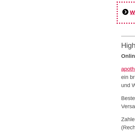
W
High
Onlin
apoth
ein b
und W
Beste
Versa
Zahle
(Rech