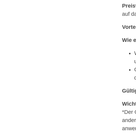
Preis
auf d
Vorte
Wie e
Gülti
Wicht
*Der 
ander
anwen