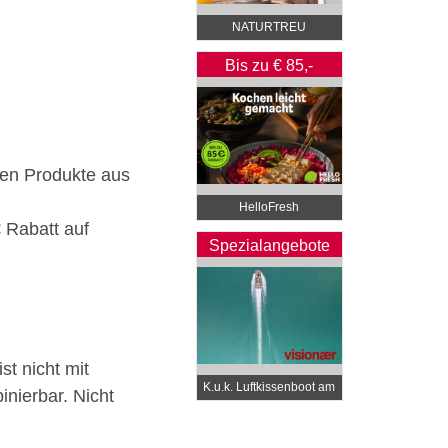
NATURTREU
Bis zu € 85,-
Rabatt
en Produkte aus
HelloFresh
 Rabatt auf
Spezialangebote
st nicht mit
K.u.k. Luftkissenboot am
nierbar. Nicht
Wörthersee