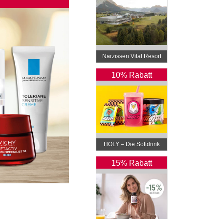
Narzissen Vital Resort
10% Rabatt
HOLY – Die Softdrink
Revolution
15% Rabatt