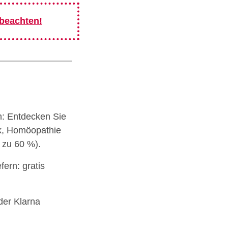
 beachten!
ch: Entdecken Sie
ik, Homöopathie
s zu 60 %).
ern: gratis
der Klarna