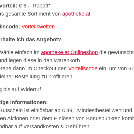
vorteil:
€ 6,- Rabatt*
as gesamte Sortiment von
apotheke.at
ilscode:
Vorteilswelten
rhalte ich das Angebot?
Wähle einfach im
apotheke.at Onlineshop
die gewünscht
und legen diese in den Warenkorb.
Gebe dann im Checkout den
Vorteilscode
ein, um von 6€
deiner Bestellung zu profitieren
g
bis auf Widerruf.
ige Informationen:
Gutschein ist einlösbar ab € 49,- Mindestbestellwert und i
en Aktionen oder dem Einlösen von Bonuspunkten kombi
dbar auf Versandkosten & Gebühren.