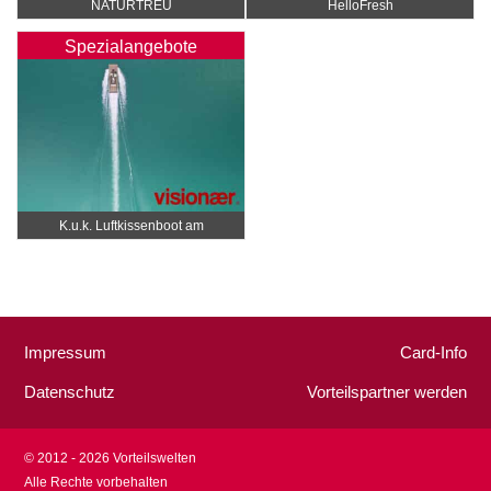
NATURTREU
HelloFresh
Spezialangebote
K.u.k. Luftkissenboot am
Wörthersee
Impressum
Card-Info
Datenschutz
Vorteilspartner werden
© 2012 - 2026 Vorteilswelten
Alle Rechte vorbehalten