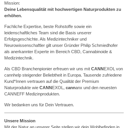
Mission:
Deine Lebensqualität mit hochwertigen Naturprodukten zu
erhöhen.
Fachliche Expertise, beste Rohstoffe sowie ein
leidenschaftliches Team sind die Basis unserer
Erfolgsgeschichte. Als Medizintechniker und
Neurowissenschaftler gilt unser Gründer Philip Schmiedhofer
als anerkannter Experte im Bereich CBD, Cannabinoide &
Medizintechnik.
Als CBD Branchenpionier erfreuen wir uns mit
CANN
EXOL von
cannhelp steigender Beliebtheit in Europa. Tausende zufriedene
Kund*Innen vertrauen auf die Qualität der Premium
Naturprodukte wie
CANN
EXOL,
cann
anx und den neuesten
CANNEFF Medizinprodukten.
Wir bedanken uns für Dein Vertrauen.
Unsere Mission
Mit der Natur an unserer Seite stellen wir dein Wohlbefinden in