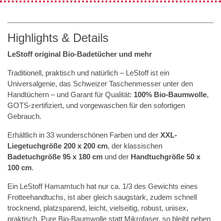
Highlights & Details
LeStoff original Bio-Badetücher und mehr
Traditionell, praktisch und natürlich – LeStoff ist ein
Universalgenie, das Schweizer Taschenmesser unter den
Handtüchern – und Garant für Qualität:
100% Bio-Baumwolle
,
GOTS-zertifiziert, und vorgewaschen für den sofortigen
Gebrauch.
Erhältlich in 33 wunderschönen Farben und der
XXL-
Liegetuchgröße 200 x 200 cm
, der klassischen
Badetuchgröße 95 x 180 cm
und der
Handtuchgröße 50 x
100 cm
.
Ein LeStoff Hamamtuch hat nur ca. 1/3 des Gewichts eines
Frotteehandtuchs, ist aber gleich saugstark, zudem schnell
trocknend, platzsparend, leicht, vielseitig, robust, unisex,
praktisch. Pure Bio-Baumwolle statt Mikrofaser, so bleibt neben