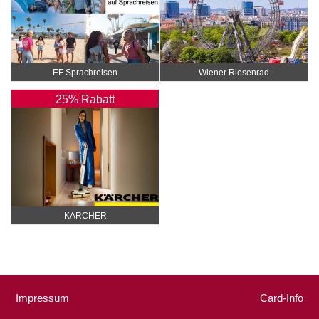
EF Sprachreisen
Wiener Riesenrad
25% Rabatt
KÄRCHER
Impressum
Card-Info