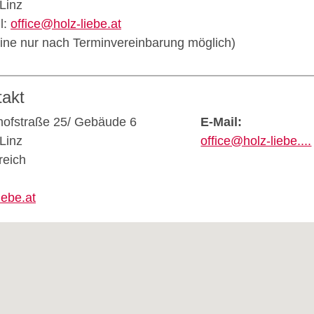
Linz
l:
office@holz-liebe.at
ine nur nach Terminvereinbarung möglich)
takt
hofstraße 25/ Gebäude 6
E-Mail:
Linz
office@holz-liebe....
reich
iebe.at