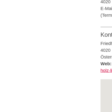
4020 
E-Mai
(Term
Kon
Fried
4020 
Öster
Web:
holz-l