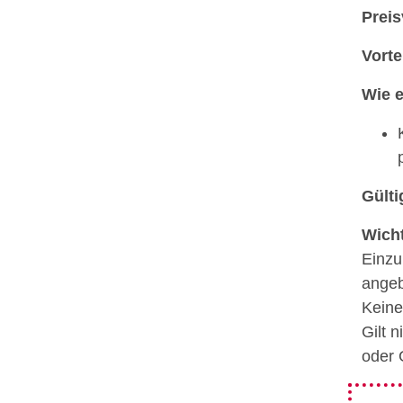
Preis
Vorte
Wie e
Gülti
Wicht
Einzu
ange
Keine
Gilt 
oder 