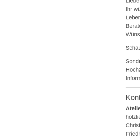
Liebe
Ihr w
Leben
Berat
Wünsc
Schau
Sonde
Hochz
Infor
Kon
Ateli
holzl
Chris
Fried