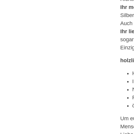
Ihr m
Silbe
Auch 
Ihr l
sogar
Einzi
holzl
Um eu
Mensc