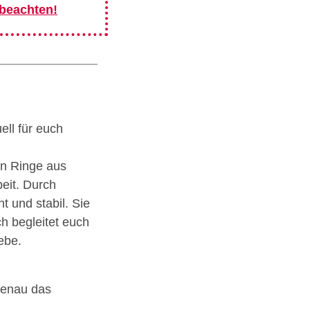
 beachten!
ell für euch
en Ringe aus
beit. Durch
t und stabil. Sie
h begleitet euch
ebe.
genau das