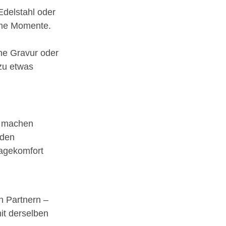
Edelstahl oder
same Momente.
.
che Gravur oder
zu etwas
r machen
nden
ragekomfort
n Partnern –
it derselben