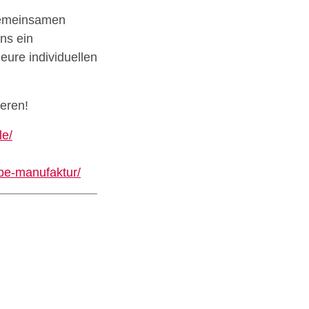
 gemeinsamen
ns ein
ure individuellen
eren!
le/
ebe-manufaktur/