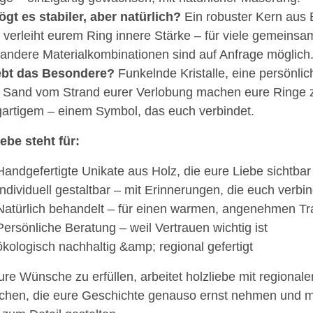
ögt es stabiler, aber natürlich?
Ein robuster Kern aus 
r verleiht eurem Ring innere Stärke – für viele gemein
andere Materialkombinationen sind auf Anfrage möglich
iebt das Besondere?
Funkelnde Kristalle, eine persönli
 Sand vom Strand eurer Verlobung machen eure Ringe 
gartigem – einem Symbol, das euch verbindet.
iebe steht für:
Handgefertigte Unikate aus Holz, die eure Liebe sichtba
Individuell gestaltbar – mit Erinnerungen, die euch verbi
Natürlich behandelt – für einen warmen, angenehmen T
Persönliche Beratung – weil Vertrauen wichtig ist
ökologisch nachhaltig &amp; regional gefertigt
re Wünsche zu erfüllen, arbeitet holzliebe mit regionale
hen, die eure Geschichte genauso ernst nehmen und m