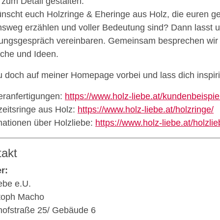
 zum Detail gestalten.
ünscht euch Holzringe & Eheringe aus Holz, die euren
sweg erzählen und voller Bedeutung sind? Dann lasst u
ungsgespräch vereinbaren. Gemeinsam besprechen wir e
he und Ideen.
 doch auf meiner Homepage vorbei und lass dich inspiri
ranfertigungen:
https://www.holz-liebe.at/kundenbeispie
eitsringe aus Holz:
https://www.holz-liebe.at/holzringe/
mationen über Holzliebe:
https://www.holz-liebe.at/holzli
takt
er:
iebe e.U.
toph Macho
hofstraße 25/ Gebäude 6