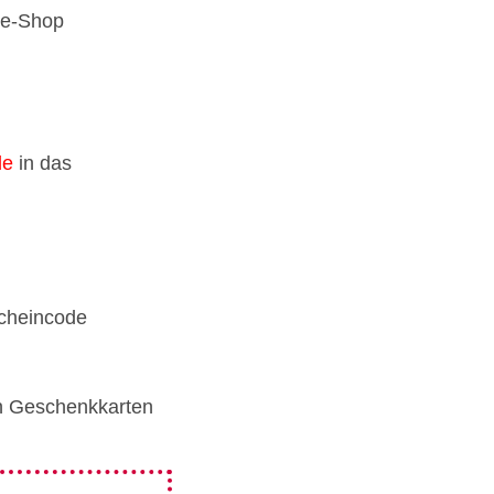
ne-Shop
de
in das
scheincode
len Geschenkkarten