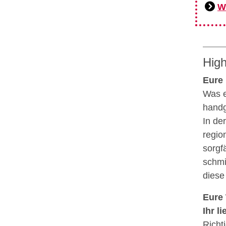
W
High
Eure 
Was e
handg
In de
regio
sorgf
schmi
diese
Eure 
Ihr l
Richt