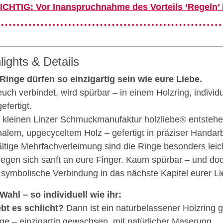
ICHTIG: Vor Inanspruchnahme des Vorteils ‘Regeln’
lights & Details
Ringe dürfen so einzigartig sein wie eure Liebe.
uch verbindet, wird spürbar – in einem Holzring, individu
efertigt.
r kleinen Linzer Schmuckmanufaktur holzliebe® entsteh
nalem, upgecyceltem Holz – gefertigt in präziser Handar
ältige Mehrfachverleimung sind die Ringe besonders leich
egen sich sanft an eure Finger. Kaum spürbar – und doc
 symbolische Verbindung in das nächste Kapitel eurer Li
Wahl – so individuell wie ihr:
iebt es schlicht?
Dann ist ein naturbelassener Holzring 
ige – einzigartig gewachsen, mit natürlicher Maserung.