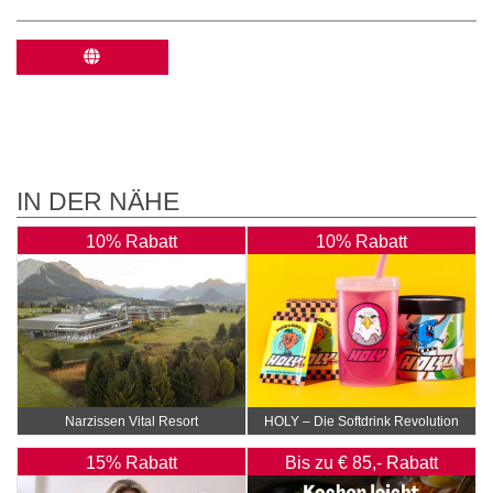
IN DER NÄHE
10% Rabatt
10% Rabatt
Narzissen Vital Resort
HOLY – Die Softdrink Revolution
15% Rabatt
Bis zu € 85,- Rabatt