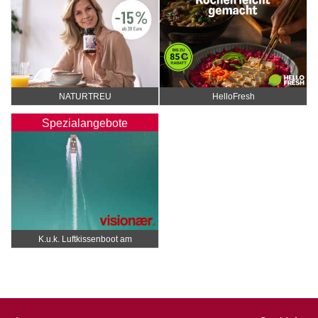
NATURTREU
HelloFresh
Spezialangebote
K.u.k. Luftkissenboot am
Wörthersee