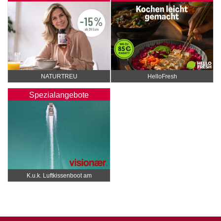
NATURTREU
HelloFresh
Spezialangebote
K.u.k. Luftkissenboot am
Wörthersee