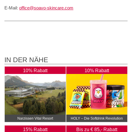
E-Mail:
office@soavo-skincare.com
IN DER NÄHE
10% Rabatt
10% Rabatt
Narzissen Vital Resort
HOLY – Die Softdrink Revolution
15% Rabatt
Bis zu € 85,- Rabatt